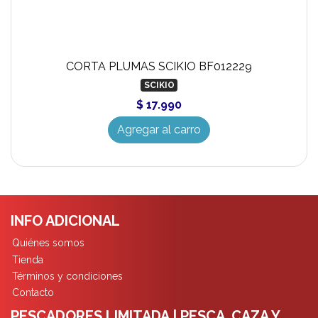
CORTA PLUMAS SCIKIO BF012229
SCIKIO
$ 17.990
Agregar al carro
INFO ADICIONAL
Quiénes somos
Tienda
Términos y condiciones
Contacto
PESCADORES LIMITADA | PESCA ,CAZA Y