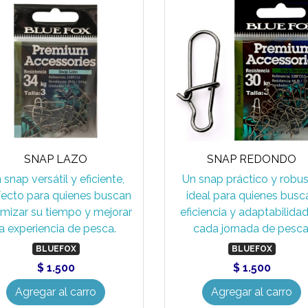
SNAP LAZO
SNAP REDONDO
 snap versátil y eficiente,
Un snap práctico y robus
fecto para quienes buscan
ideal para quienes busc
imizar su tiempo y mejorar
eficiencia y adaptabilida
la experiencia de pesca.
cada jornada de pesca
BLUEFOX
BLUEFOX
$ 1.500
$ 1.500
Agregar al carro
Agregar al carro