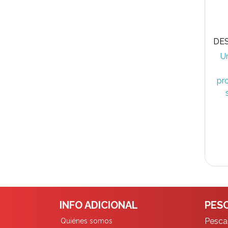
U
pr
INFO ADICIONAL
PESC
Pescad
Quiénes somos