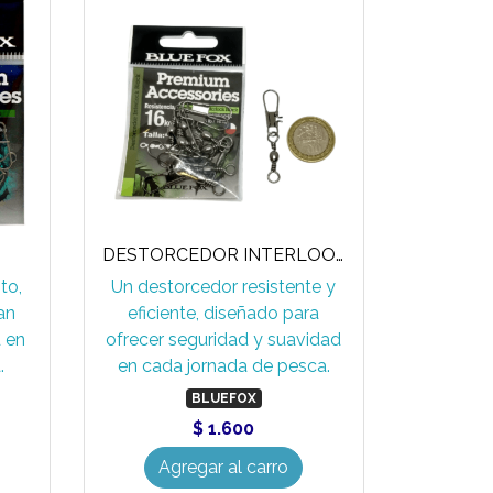
DESTORCEDOR INTERLOOK GBISG
to,
Un destorcedor resistente y
an
eficiente, diseñado para
d en
ofrecer seguridad y suavidad
.
en cada jornada de pesca.
BLUEFOX
$ 1.600
Agregar al carro