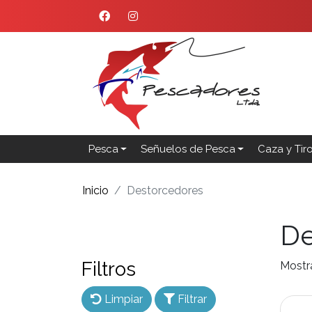
Pesca
Señuelos de Pesca
Caza y Tir
Inicio
Destorcedores
De
Filtros
Mostr
Limpiar
Filtrar