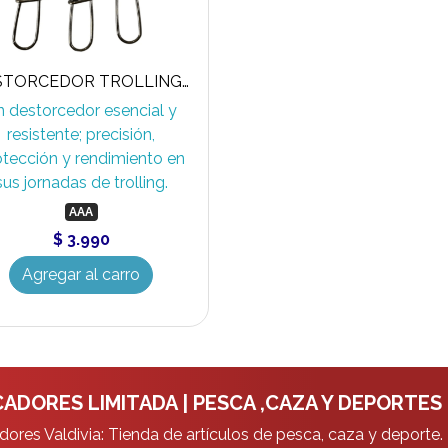
DESTORCEDOR TROLLING AAA
n destorcedor esencial y
resistente; precisión,
otección y rendimiento en
sus jornadas de trolling.
AAA
$ 3.990
Agregar al carro
ADORES LIMITADA | PESCA ,CAZA Y DEPORTES
ores Valdivia: Tienda de artículos de pesca, caza y deporte.