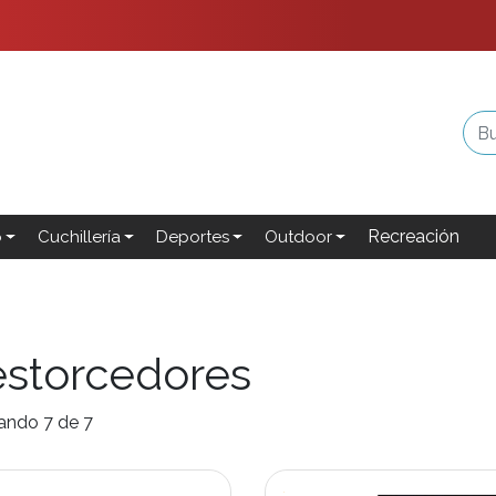
Recreación
o
Cuchillería
Deportes
Outdoor
storcedores
ando 7 de 7