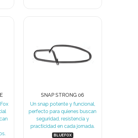
E
SNAP STRONG 06
 Fox
Un snap potente y funcional,
ial
perfecto para quienes buscan
scan
seguridad, resistencia y
practicidad en cada jornada.
os.
BLUEFOX