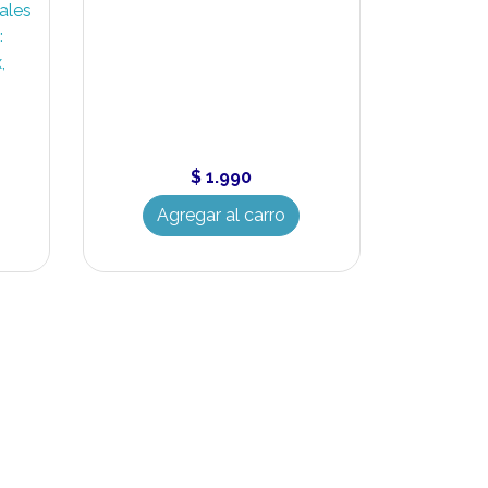
pales
:
,
$ 1.990
Agregar al carro