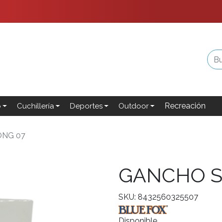
Recreación
o
Cuchillería
Deportes
Outdoor
ONG 07
GANCHO S
SKU: 8432560325507
Disponible.