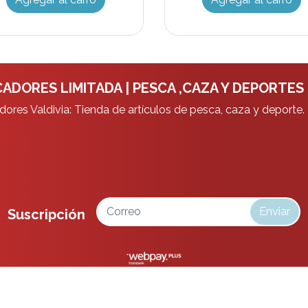
ADORES LIMITADA | PESCA ,CAZA Y DEPORTES
ores Valdivia: Tienda de artículos de pesca, caza y deporte.
Enviar
Suscripción
da | Pesca ,Caza y Deportes © 2026
¿Te gusta mi tienda