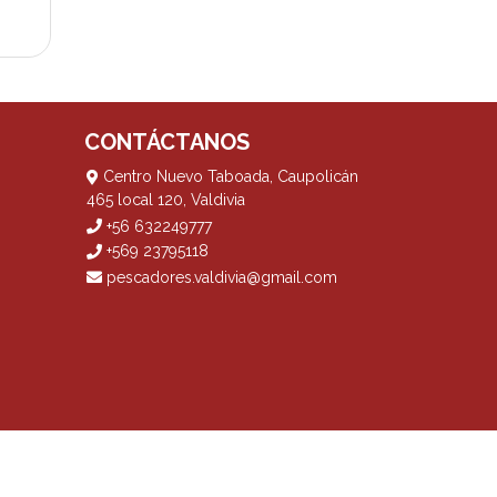
CONTÁCTANOS
Centro Nuevo Taboada, Caupolicán
465 local 120, Valdivia
+56 632249777
+569 23795118
pescadores.valdivia@gmail.com
? Yo vendo con
Bsale