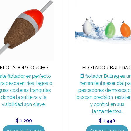
FLOTADOR CORCHO
FLOTADOR BULLRA
ste flotador es perfecto
El flotador Bullrag es u
ra pesca en ríos, lagos o
herramienta esencial pa
guas costeras tranquilas,
pescadores de mosca q
donde la sutileza y la
buscan precisión, resiste
visibilidad son clave.
y control en sus
lanzamientos.
$ 1.200
$ 1.990
Agregar al carro
Agregar al carro