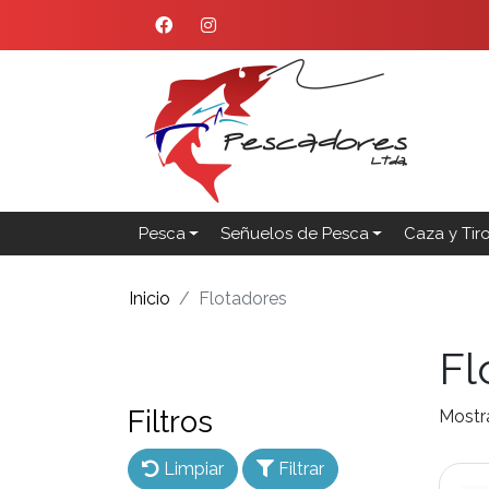
Pesca
Señuelos de Pesca
Caza y Tir
Inicio
Flotadores
Fl
Filtros
Mostr
Limpiar
Filtrar