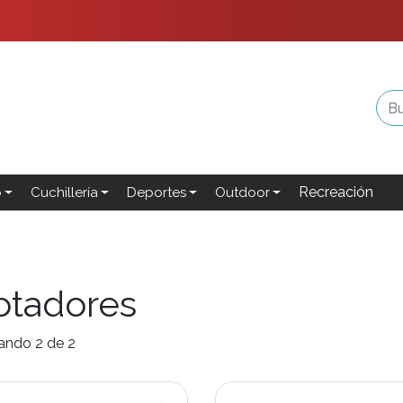
Recreación
o
Cuchillería
Deportes
Outdoor
otadores
ando 2 de 2