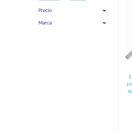
Precio
Marca
E
pa
a