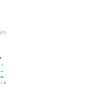
G
na
ra
ue
ncia