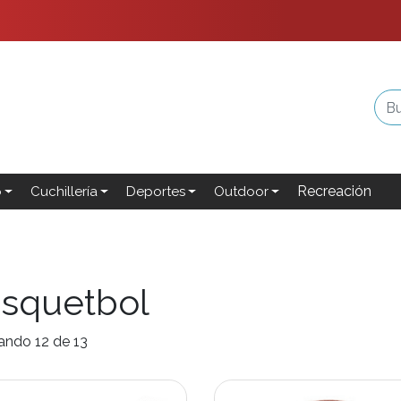
Recreación
o
Cuchillería
Deportes
Outdoor
squetbol
ando 12 de 13