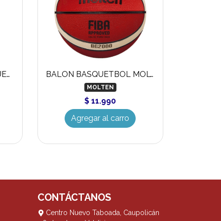
BIPACK CALCETA BASQUETBOL
BALON BASQUETBOL MOLTEN BG2000
MOLTEN
$ 11.990
Agregar al carro
CONTÁCTANOS
Centro Nuevo Taboada, Caupolicán