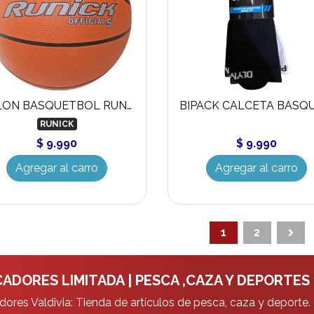
BALON BASQUETBOL RUNICK
RUNICK
$ 9.990
$ 9.990
Agregar al carro
Agregar al carro
1
2
ADORES LIMITADA | PESCA ,CAZA Y DEPORTES
ores Valdivia: Tienda de artículos de pesca, caza y deporte.