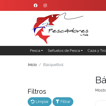
Pesca
Señuelos de Pesca
Caza y Tir
Inicio
Básquetbol
Bá
Filtros
Mostr
Limpiar
Filtrar