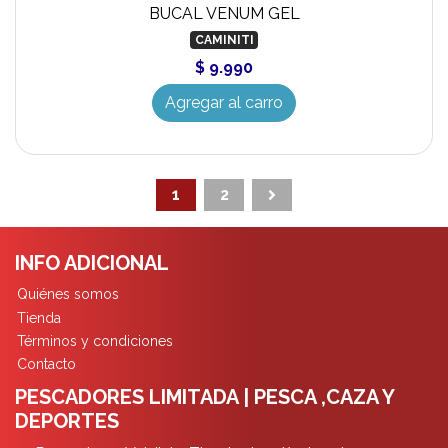
BUCAL VENUM GEL
CAMINITI
$ 9.990
Agregar al carro
1
2
INFO ADICIONAL
Quiénes somos
Tienda
Términos y condiciones
Contacto
PESCADORES LIMITADA | PESCA ,CAZA Y
DEPORTES