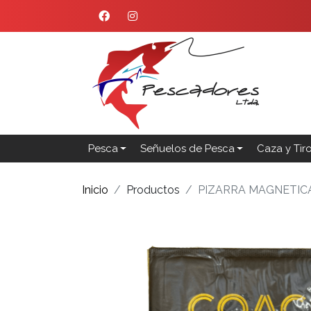
Pesca
Señuelos de Pesca
Caza y Tir
Inicio
Productos
PIZARRA MAGNETIC