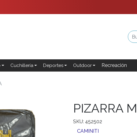
Recreación
o
Cuchillería
Deportes
Outdoor
A
PIZARRA 
SKU: 452502
CAMINITI