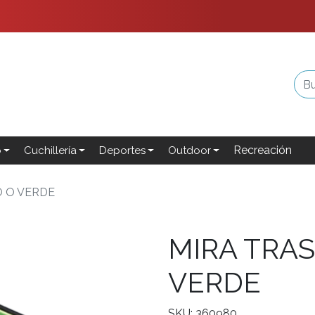
Recreación
o
Cuchillería
Deportes
Outdoor
O O VERDE
MIRA TRA
VERDE
SKU: 360980