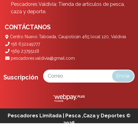
Pescadores Valdivia: Tienda de artículos de pesca,
caza y deporte.
CONTÁCTANOS
Centro Nuevo Taboada, Caupolicán 465 local 120, Valdivia
+56 632249777
+569 23795118
pescadores.valdivia@gmail.com
Enviar
Suscripción
Pescadores Limitada | Pesca ,Caza y Deportes ©
2026
¿Te gusta mi tienda? Yo vendo con
Bsale