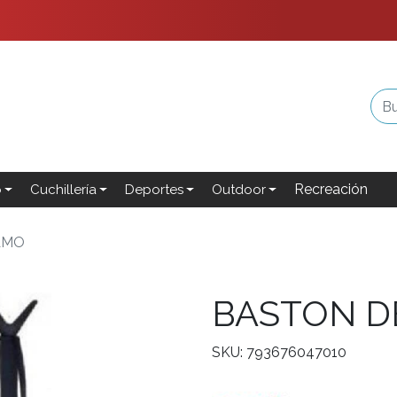
Recreación
o
Cuchillería
Deportes
Outdoor
AMO
BASTON D
SKU: 793676047010