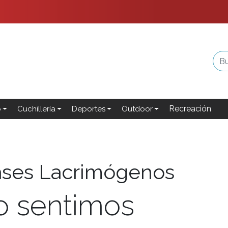
Recreación
o
Cuchillería
Deportes
Outdoor
ses Lacrimógenos
o sentimos