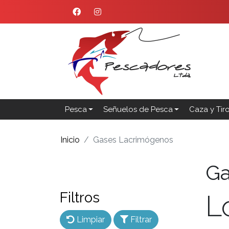
Pesca
Señuelos de Pesca
Caza y Tir
Inicio
Gases Lacrimógenos
Ga
Filtros
L
Limpiar
Filtrar