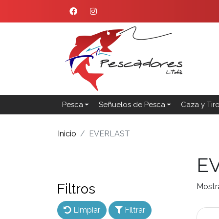
Pesca
Señuelos de Pesca
Caza y Tir
Inicio
EVERLAST
E
Filtros
Mostr
Limpiar
Filtrar