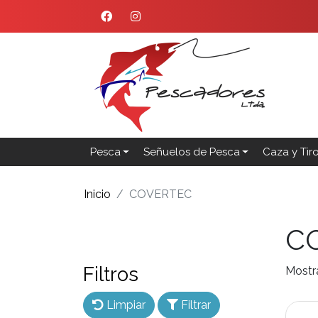
Pesca
Señuelos de Pesca
Caza y Tir
Inicio
COVERTEC
C
Filtros
Mostr
Limpiar
Filtrar