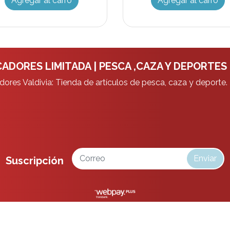
Agregar al carro
Agregar al carro
ADORES LIMITADA | PESCA ,CAZA Y DEPORTES
ores Valdivia: Tienda de artículos de pesca, caza y deporte.
Enviar
Suscripción
da | Pesca ,Caza y Deportes © 2026
¿Te gusta mi tienda