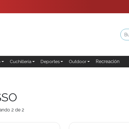
Recreación
o
Cuchillería
Deportes
Outdoor
SSO
ando 2 de 2