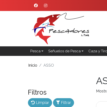
Pesca
Señuelos de Pesca
Caza y Tir
Inicio
ASSO
A
Filtros
Mostr
Limpiar
Filtrar