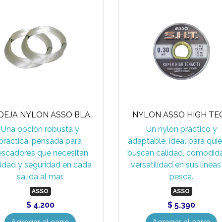
MADEJA NYLON ASSO BLANCO
NYLON ASSO HIGH TE
Una opción robusta y
Un nylon práctico y
práctica, pensada para
adaptable, ideal para qui
escadores que necesitan
buscan calidad, comodid
lidad y seguridad en cada
versatilidad en sus líneas
salida al mar.
pesca.
ASSO
ASSO
$ 4.200
$ 5.390