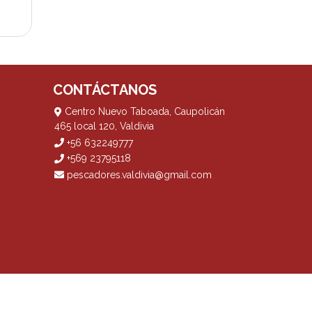
CONTÁCTANOS
Centro Nuevo Taboada, Caupolicán
465 local 120, Valdivia
+56 632249777
+569 23795118
pescadores.valdivia@gmail.com
? Yo vendo con
Bsale