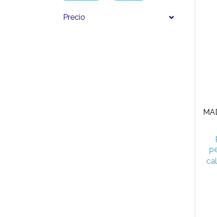
Precio
p
ca