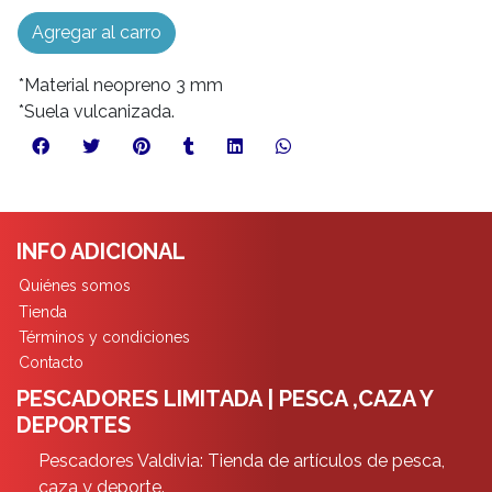
Agregar al carro
*Material neopreno 3 mm
*Suela vulcanizada.
INFO ADICIONAL
Quiénes somos
Tienda
Términos y condiciones
Contacto
PESCADORES LIMITADA | PESCA ,CAZA Y
DEPORTES
Pescadores Valdivia: Tienda de artículos de pesca,
caza y deporte.