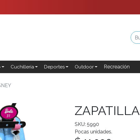
Recreación
o
Cuchillería
Deportes
Outdoor
SNEY
ZAPATILLA
SKU: 5990
Pocas unidades.