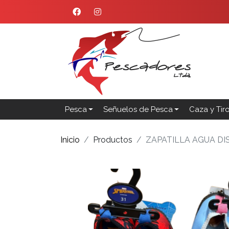
Pesca
Señuelos de Pesca
Caza y Tir
Inicio
Productos
ZAPATILLA AGUA DI