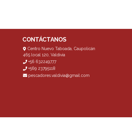
CONTÁCTANOS
Centro Nuevo Taboada, Caupolicán
465 local 120, Valdivia
+56 632249777
+569 23795118
pescadores.valdivia@gmail.com
? Yo vendo con
Bsale