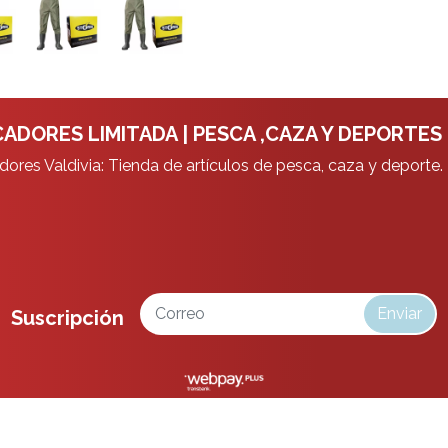
ADORES LIMITADA | PESCA ,CAZA Y DEPORTES
ores Valdivia: Tienda de artículos de pesca, caza y deporte.
Enviar
Suscripción
da | Pesca ,Caza y Deportes © 2026
¿Te gusta mi tienda