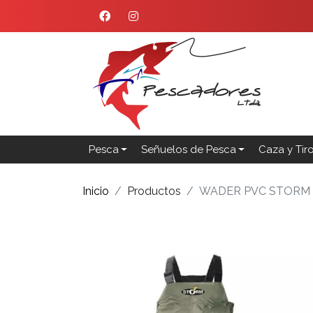
Pesca
Señuelos de Pesca
Caza y Tir
Inicio
Productos
WADER PVC STORM