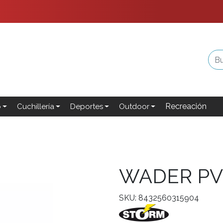
Recreación
o
Cuchillería
Deportes
Outdoor
WADER PV
SKU: 8432560315904