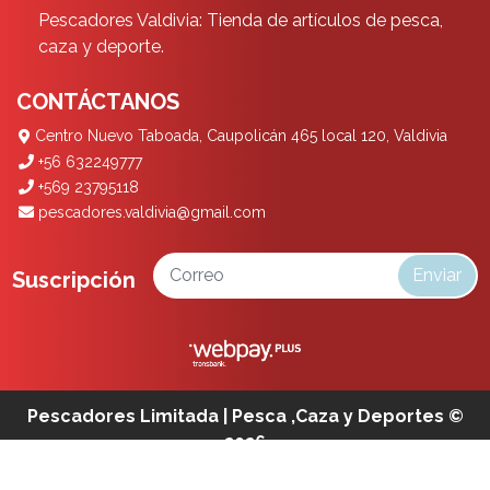
Pescadores Valdivia: Tienda de artículos de pesca,
caza y deporte.
CONTÁCTANOS
Centro Nuevo Taboada, Caupolicán 465 local 120, Valdivia
+56 632249777
+569 23795118
pescadores.valdivia@gmail.com
Enviar
Suscripción
Pescadores Limitada | Pesca ,Caza y Deportes ©
2026
¿Te gusta mi tienda? Yo vendo con
Bsale