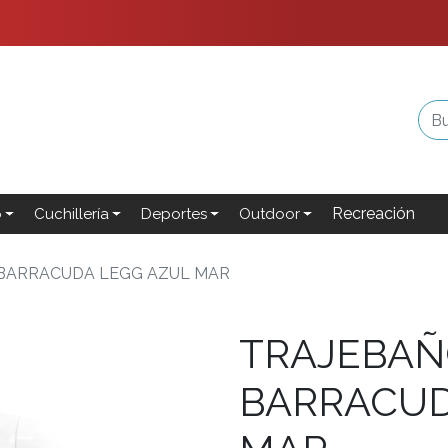
Recreación
o
Cuchillería
Deportes
Outdoor
BARRACUDA LEGG AZUL MAR
TRAJEBAÑ
BARRACUD