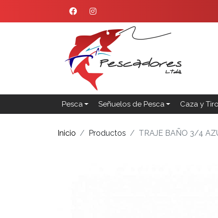
Pesca
Señuelos de Pesca
Caza y Tir
Inicio
Productos
TRAJE BAÑO 3/4 AZ