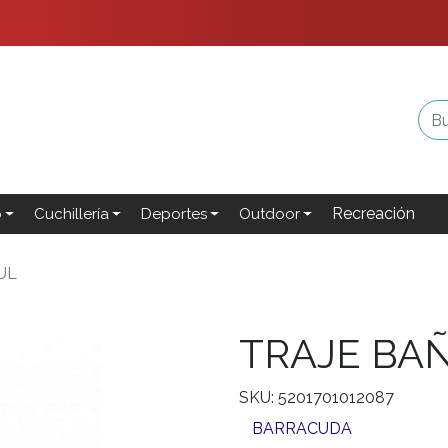
Recreación
o
Cuchillería
Deportes
Outdoor
UL
TRAJE BAÑ
SKU: 5201701012087
BARRACUDA