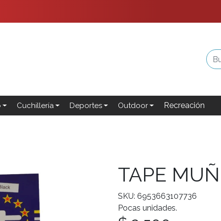
Recreación
o
Cuchillería
Deportes
Outdoor
TAPE MUÑ
SKU: 6953663107736
Pocas unidades.