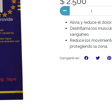
$ 2.500
Alivia y reduce el dolor.
Desinflama los músculo
sanguíneo.
Reduce los movimiento
protegiendo la zona.
Compartir en: