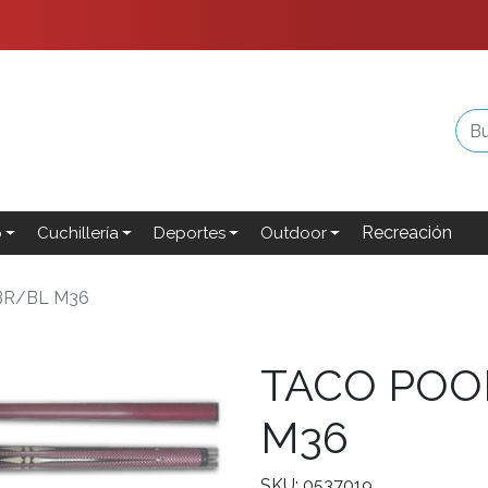
Recreación
o
Cuchillería
Deportes
Outdoor
BR/BL M36
TACO POO
M36
SKU: 0537019