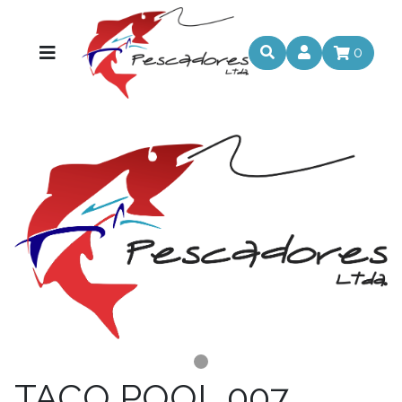
0
TACO POOL 007