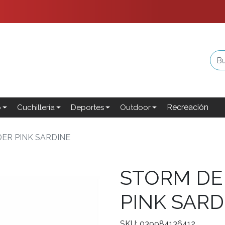
Recreación
o
Cuchillería
Deportes
Outdoor
ER PINK SARDINE
STORM DE
PINK SARD
SKU: 039984136412