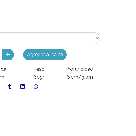
Agregar al carro
ida
Peso
Profundidad
cm
60gr
6,0m/9,0m