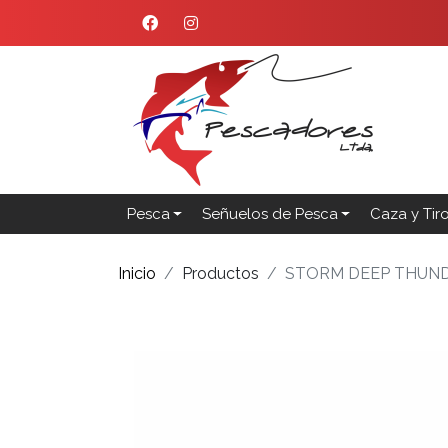
Pesca
Señuelos de Pesca
Caza y Tir
Inicio
Productos
STORM DEEP THUND