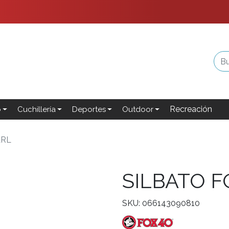
Recreación
o
Cuchillería
Deportes
Outdoor
ARL
SILBATO F
SKU: 066143090810