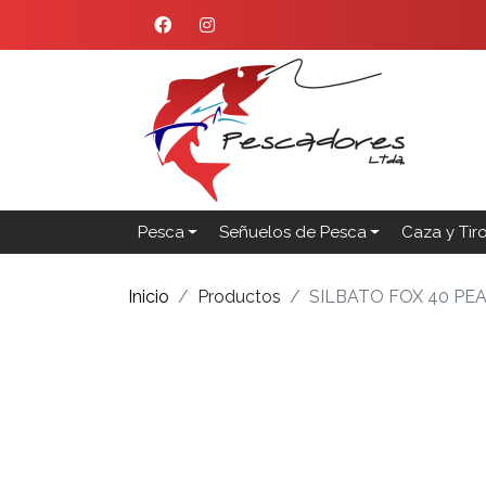
Pesca
Señuelos de Pesca
Caza y Tir
Inicio
Productos
SILBATO FOX 40 PE