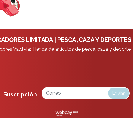
ADORES LIMITADA | PESCA ,CAZA Y DEPORTES
ores Valdivia: Tienda de artículos de pesca, caza y deporte.
Enviar
Suscripción
da | Pesca ,Caza y Deportes © 2026
¿Te gusta mi tienda