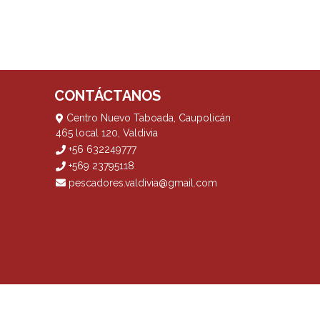
CONTÁCTANOS
Centro Nuevo Taboada, Caupolicán
465 local 120, Valdivia
+56 632249777
+569 23795118
pescadores.valdivia@gmail.com
? Yo vendo con
Bsale