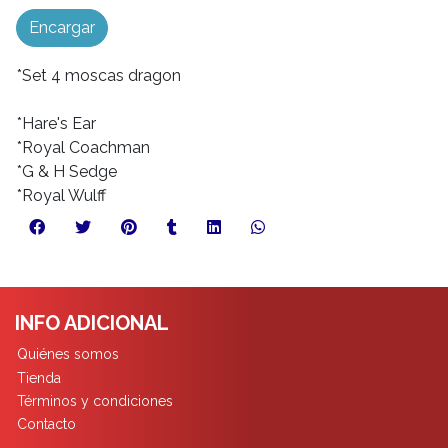
Encargar
*Set 4 moscas dragon
*Hare's Ear
*Royal Coachman
*G & H Sedge
*Royal Wulff
INFO ADICIONAL
Quiénes somos
Tienda
Términos y condiciones
Contacto