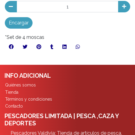
Encargar
*Set de 4 moscas
INFO ADICIONAL
Quiénes somos
Tienda
Términos y condiciones
Contacto
PESCADORES LIMITADA | PESCA ,CAZA Y
DEPORTES
Pescadores Valdivia: Tienda de artículos de pesca,