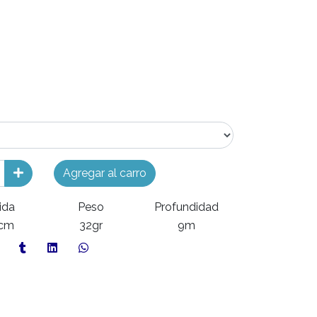
Agregar al carro
ida
Peso
Profundidad
9cm
32gr
9m