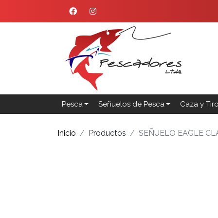
Pesca
Señuelos de Pesca
Caza y Tir
Inicio
Productos
SEÑUELO EAGLE CL