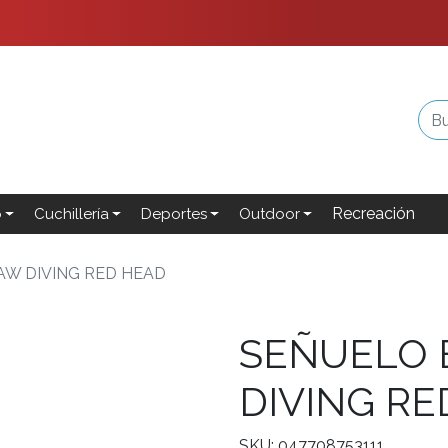
Recreación
o
Cuchillería
Deportes
Outdoor
AW DIVING RED HEAD
SEÑUELO 
DIVING RE
SKU: 047708753111