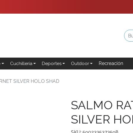
Recreación
o
Cuchillería
Deportes
Outdoor
RNET SILVER HOLO SHAD
SALMO RA
SILVER H
SKU: 5902335373598