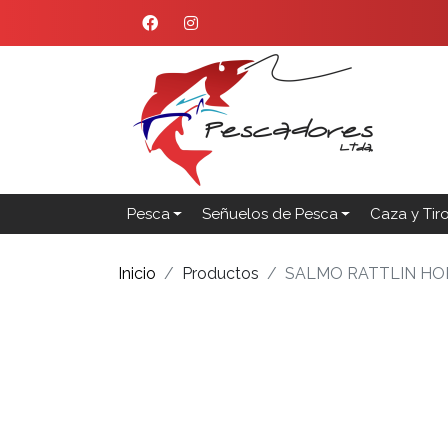
Pesca
Señuelos de Pesca
Caza y Tir
Inicio
Productos
SALMO RATTLIN HO