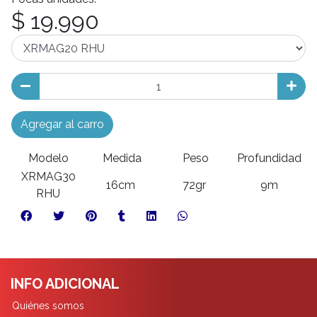
$ 19.990
Agregar al carro
Modelo
Medida
Peso
Profundidad
XRMAG30
16cm
72gr
9m
RHU
INFO ADICIONAL
Quiénes somos