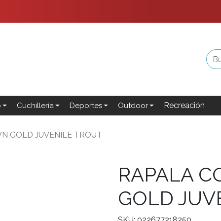
Recreación
o
Cuchillería
Deportes
Outdoor
N GOLD JUVENILE TROUT
RAPALA 
GOLD JUV
SKU: 022677218250