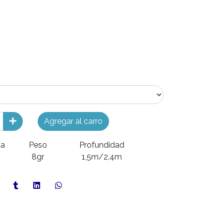
Agregar al carro
da
Peso
Profundidad
8gr
1,5m/2,4m