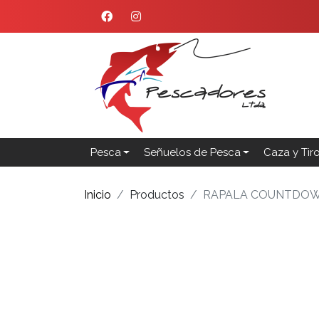
Pesca
Señuelos de Pesca
Caza y Tir
Inicio
Productos
RAPALA COUNTDOW