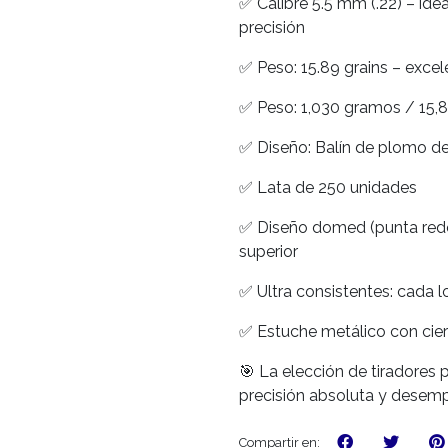
✅ Calibre 5.5 mm (.22) – idea
precisión
✅ Peso: 15.89 grains – excel
✅ Peso: 1,030 gramos / 15,8
✅ Diseño: Balín de plomo d
✅ Lata de 250 unidades
✅ Diseño domed (punta redo
superior
✅ Ultra consistentes: cada 
✅ Estuche metálico con cier
🎯 La elección de tiradores
precisión absoluta y desem
Compartir en: