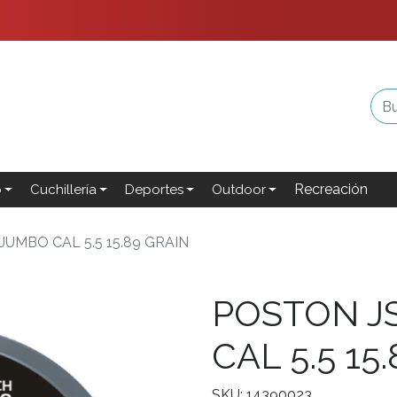
Recreación
o
Cuchillería
Deportes
Outdoor
UMBO CAL 5.5 15.89 GRAIN
POSTON J
CAL 5.5 15
SKU: 14390023