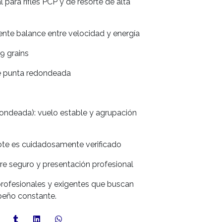
l para rifles PCP y de resorte de alta
ente balance entre velocidad y energía
9 grains
e punta redondeada
ndeada): vuelo estable y agrupación
lote es cuidadosamente verificado
re seguro y presentación profesional
 profesionales y exigentes que buscan
peño constante.