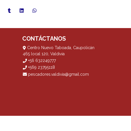
CONTÁCTANOS
Centro Nuevo Taboada, Caupolicán
465 local 120, Valdivia
+56 632249777
+569 23795118
pescadores.valdivia@gmail.com
? Yo vendo con
Bsale