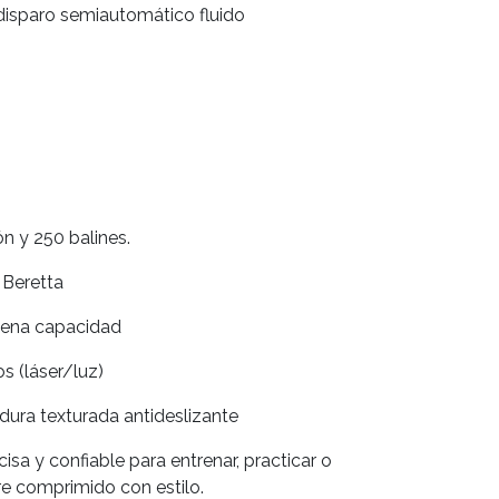
isparo semiautomático fluido
ón y 250 balines.
 Beretta
uena capacidad
s (láser/luz)
ra texturada antideslizante
cisa y confiable para entrenar, practicar o
re comprimido con estilo.