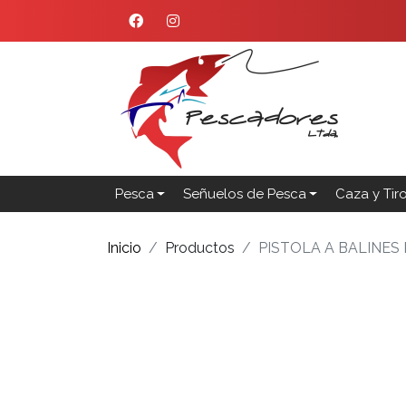
Pesca
Señuelos de Pesca
Caza y Tir
Inicio
Productos
PISTOLA A BALINES B