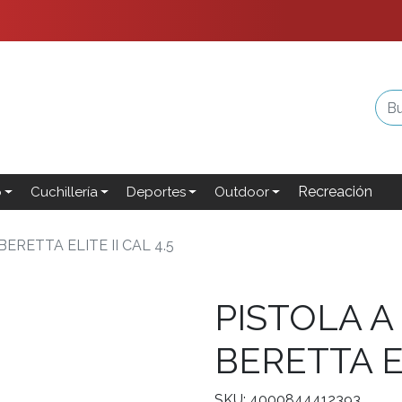
Recreación
o
Cuchillería
Deportes
Outdoor
ERETTA ELITE II CAL 4.5
PISTOLA A
BERETTA EL
SKU: 4000844412393