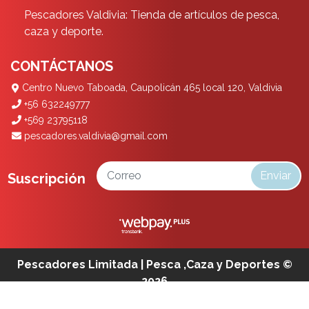
Pescadores Valdivia: Tienda de artículos de pesca,
caza y deporte.
CONTÁCTANOS
Centro Nuevo Taboada, Caupolicán 465 local 120, Valdivia
+56 632249777
+569 23795118
pescadores.valdivia@gmail.com
Enviar
Suscripción
Pescadores Limitada | Pesca ,Caza y Deportes ©
2026
¿Te gusta mi tienda? Yo vendo con
Bsale