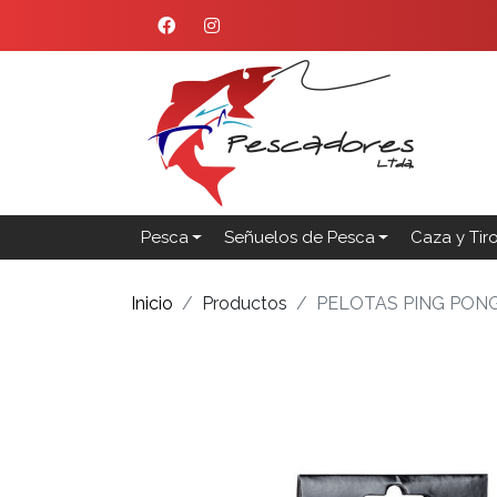
Pesca
Señuelos de Pesca
Caza y Tir
Inicio
Productos
PELOTAS PING PON