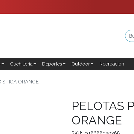
Recreación
o
Cuchillería
Deportes
Outdoor
G STIGA ORANGE
PELOTAS P
ORANGE
SKU: 7318688020368