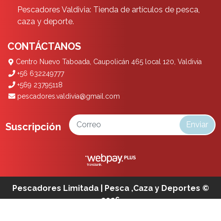
Pescadores Valdivia: Tienda de artículos de pesca,
caza y deporte.
CONTÁCTANOS
Centro Nuevo Taboada, Caupolicán 465 local 120, Valdivia
+56 632249777
+569 23795118
pescadores.valdivia@gmail.com
Enviar
Suscripción
Pescadores Limitada | Pesca ,Caza y Deportes ©
2026
¿Te gusta mi tienda? Yo vendo con
Bsale