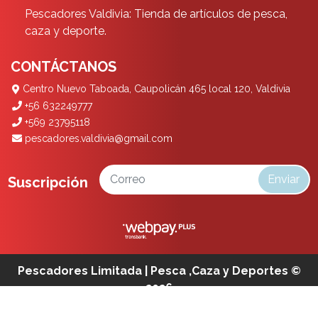
Pescadores Valdivia: Tienda de artículos de pesca,
caza y deporte.
CONTÁCTANOS
Centro Nuevo Taboada, Caupolicán 465 local 120, Valdivia
+56 632249777
+569 23795118
pescadores.valdivia@gmail.com
Enviar
Suscripción
Pescadores Limitada | Pesca ,Caza y Deportes ©
2026
¿Te gusta mi tienda? Yo vendo con
Bsale