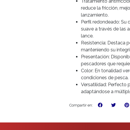
Tratamiento antifricci
reduce la fricción, mej
lanzamiento.
Perfil redondeado: Su 
suave a través de las a
lance.
Resistencia: Destaca p
manteniendo su integri
Presentación: Disponib
pescadores que requier
Color: En tonalidad ver
condiciones de pesca.
Versatilidad: Perfecto 
adaptándose a múltiple
Compartir en: