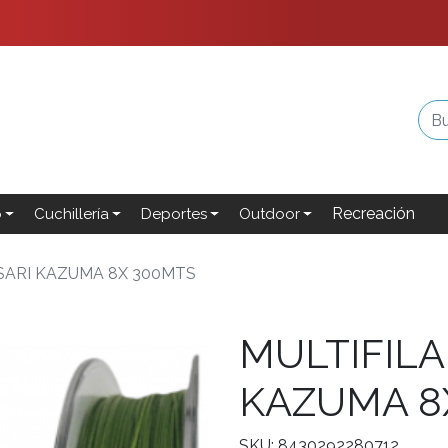
Recreación
o
Cuchillería
Deportes
Outdoor
SARI KAZUMA 8X 300MTS
MULTIFIL
KAZUMA 8
SKU: 8430292280712