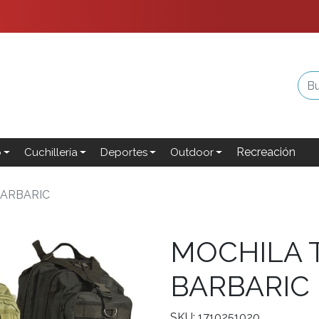
Recreación
o
Cuchillería
Deportes
Outdoor
BARBARIC
MOCHILA 
BARBARIC
SKU: 1710251020