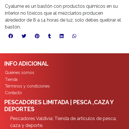
Cyalume es un bastón con productos químicos en su
interior no tóxicos que al mezclarlos producen
alrededor de 8 a 14 horas de luz, solo debes quebrar el
bastón.
INFO ADICIONAL
Quiénes somos
Tienda
Términos y condiciones
Contacto
PESCADORES LIMITADA | PESCA ,CAZA Y
DEPORTES
Pescadores Valdivia: Tienda de artículos de pesca,
caza y deporte.