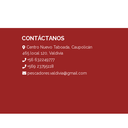
CONTÁCTANOS
Centro Nuevo Taboada, Caupolicán
465 local 120, Valdivia
+56 632249777
+569 23795118
pescadores.valdivia@gmail.com
? Yo vendo con
Bsale