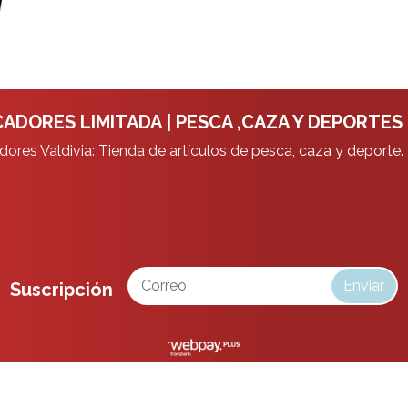
ADORES LIMITADA | PESCA ,CAZA Y DEPORTES
ores Valdivia: Tienda de artículos de pesca, caza y deporte.
Enviar
Suscripción
da | Pesca ,Caza y Deportes © 2026
¿Te gusta mi tienda