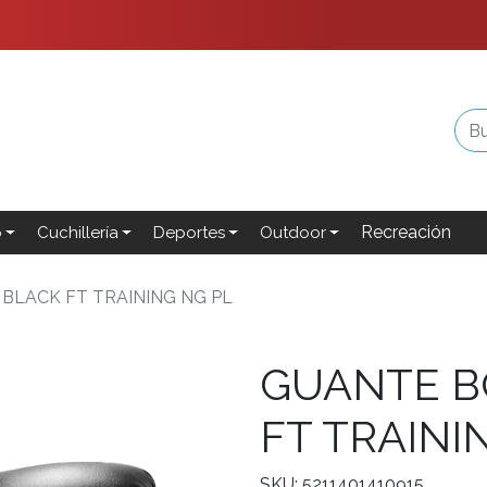
Recreación
o
Cuchillería
Deportes
Outdoor
BLACK FT TRAINING NG PL
GUANTE B
FT TRAINI
SKU: 5211401410915