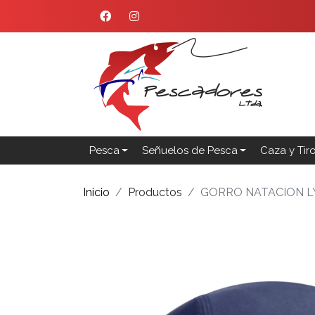
Pesca
Señuelos de Pesca
Caza y Tir
Inicio
Productos
GORRO NATACION L