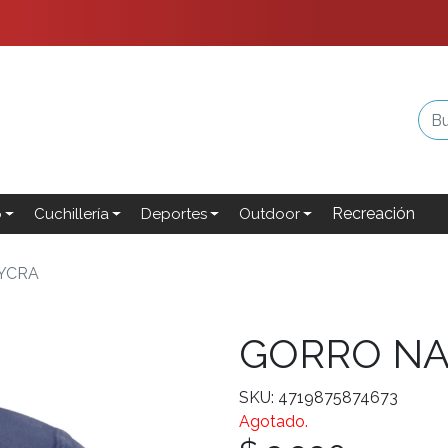
Recreación
o
Cuchillería
Deportes
Outdoor
YCRA
GORRO NA
SKU: 4719875874673
Agotado.