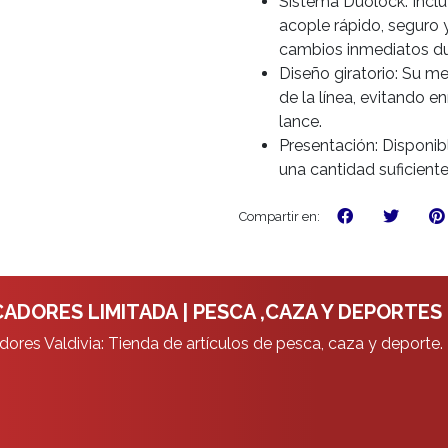
Sistema Duolock: Incl
acople rápido, seguro y
cambios inmediatos du
Diseño giratorio: Su m
de la línea, evitando 
lance.
Presentación: Disponib
una cantidad suficient
Compartir en:
ADORES LIMITADA | PESCA ,CAZA Y DEPORTES
ores Valdivia: Tienda de artículos de pesca, caza y deporte.