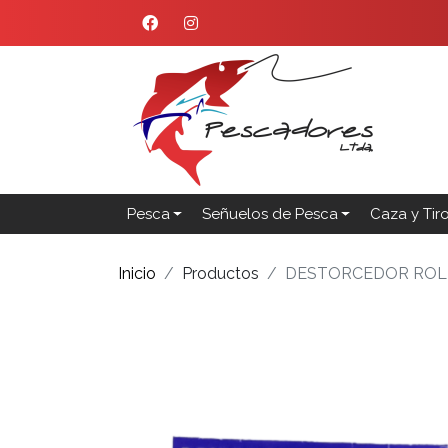
Pesca
Señuelos de Pesca
Caza y Tir
Inicio
Productos
DESTORCEDOR ROL