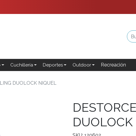
Recreación
o
Cuchillería
Deportes
Outdoor
LING DUOLOCK NIQUEL
DESTORCE
DUOLOCK 
SKU: 120602