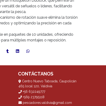
uye un mosquetón Duolock, que permite un
 versátil de señuelos o líderes, facilitando
rante la pesca.
ecanismo de rotación suave elimina la torsión
enredos y optimizando la precisión en cada
le en paquetes de 10 unidades, ofreciendo
e para múltiples montajes o reposición.
CONTÁCTANOS
Centro Nuevo Taboada, Caupolicán
465 local 120, Valdivia
+56 632249777
+569 23795118
pescadores.valdivia@gmail.com