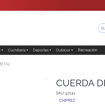
Recreación
o
Cuchillería
Deportes
Outdoor
METAL
CUERDA D
SKU: 97141
CHIPREZ