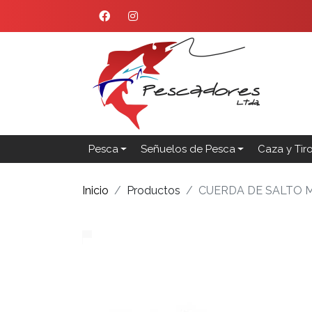
Pesca
Señuelos de Pesca
Caza y Tir
Inicio
Productos
CUERDA DE SALTO 