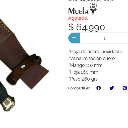
Agotado.
$ 64.990
*Hoja de acero inoxidable
*Vaina imitaciòn cuero
*Mango 110 mm
*Hoja 160 mm
*Peso 260 grs.
Compartir en: