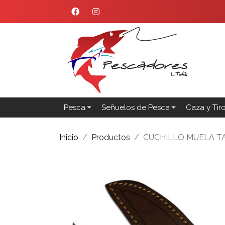
Pesca
Señuelos de Pesca
Caza y Tir
Inicio
Productos
CUCHILLO MUELA TA