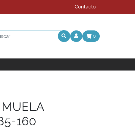
Contacto
0
 MUELA
85-160