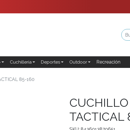
Recreación
o
Cuchillería
Deportes
Outdoor
CTICAL 85-160
CUCHILLO
TACTICAL 
SKU: 8436013870651