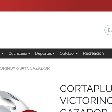
Recreación
o
Cuchillería
Deportes
Outdoor
ORINOX 0.8573 CAZADOR
CORTAPL
VICTORINO