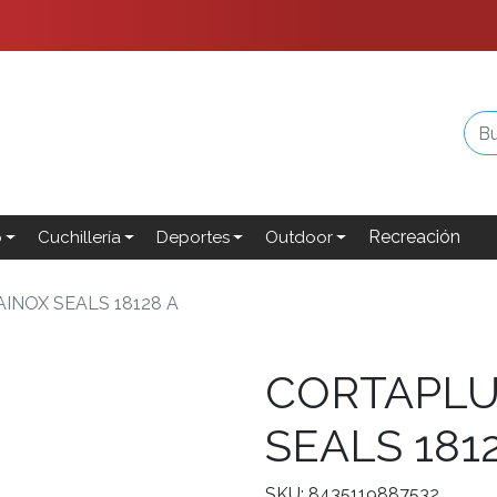
Recreación
o
Cuchillería
Deportes
Outdoor
NOX SEALS 18128 A
CORTAPLU
SEALS 181
SKU: 8435119887532