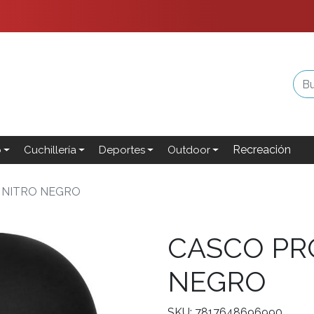
Recreación
o
Cuchillería
Deportes
Outdoor
 NITRO NEGRO
CASCO PR
NEGRO
SKU: 7817648696990