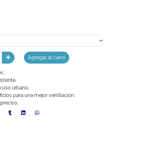
Agregar al carro
s .
istente.
n uso urbano.
ficios para una mejor ventilación.
 preciso.