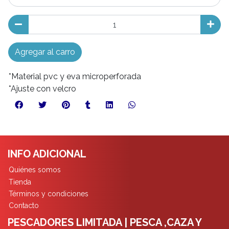
Agregar al carro
*Material pvc y eva microperforada
*Ajuste con velcro
INFO ADICIONAL
Quiénes somos
Tienda
Términos y condiciones
Contacto
PESCADORES LIMITADA | PESCA ,CAZA Y