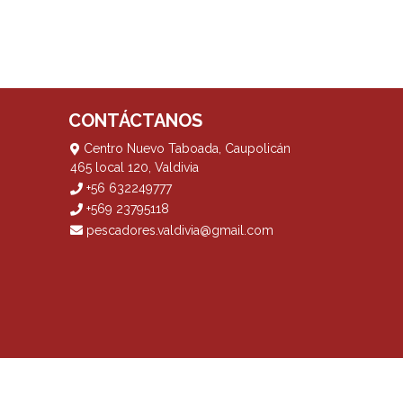
CONTÁCTANOS
Centro Nuevo Taboada, Caupolicán
465 local 120, Valdivia
+56 632249777
+569 23795118
pescadores.valdivia@gmail.com
? Yo vendo con
Bsale