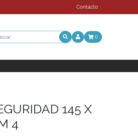
Contacto
0
EGURIDAD 145 X
CM 4