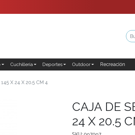
Recreación
o
Cuchillería
Deportes
Outdoor
45 X 24 X 20.5 CM 4
CAJA DE S
24 X 20.5 
SKU: 097097